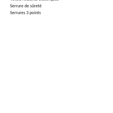
Serrure de sûreté
Serrures 3 points
68
LOGEMENTS NEUFS
237 000€
APPARTEMENTS NEUFS 2 PIÈCES
LIVRAISON
2023
4
ÈME
TRIMESTE