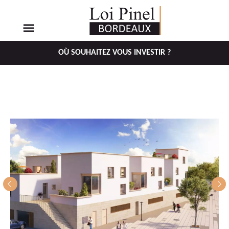
OÙ SOUHAITEZ VOUS INVESTIR ?
Aller
Aller
au
au
menu
contenu
principal