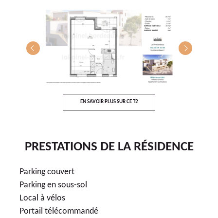
T4
E
EN SAVOIR PLUS SUR CE T2
PRESTATIONS DE LA RÉSIDENCE
Parking couvert
Parking en sous-sol
Local à vélos
Portail télécommandé