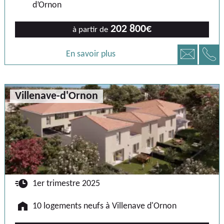
d’Ornon
202 800€
à partir de
📞
📧
En savoir plus
Villenave-d'Ornon
🕐
1er trimestre 2025
🏠
10 logements neufs à Villenave d'Ornon