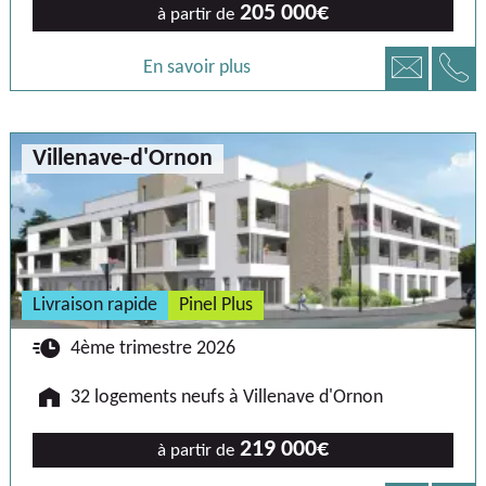
205 000€
à partir de
📞
📧
En savoir plus
Villenave-d'Ornon
Livraison rapide
Pinel Plus
🕐
4ème trimestre 2026
🏠
32 logements neufs à Villenave d'Ornon
219 000€
à partir de