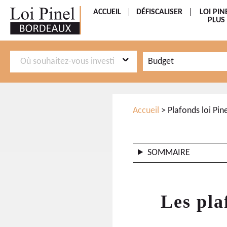
ACCUEIL
DÉFISCALISER
LOI PIN
PLUS
Aller
Aller
Budget
au
au
menu
contenu
principal
Accueil
> Plafonds loi Pin
SOMMAIRE
Les pla