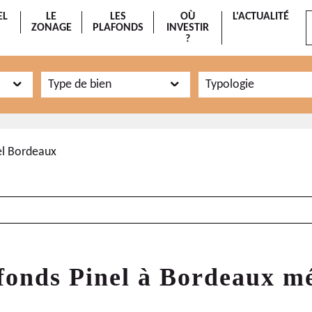
EL
LE
LES
OÙ
L'ACTUALITÉ
ZONAGE
PLAFONDS
INVESTIR
?
Type de bien
Typologie
el Bordeaux
fonds Pinel à Bordeaux m