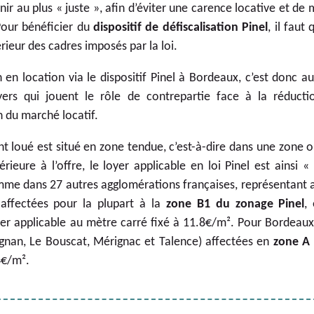
ir au plus « juste », afin d’éviter une carence locative et de 
 Pour bénéficier du
dispositif de défiscalisation Pinel
, il faut
érieur des cadres imposés par la loi.
 en location via le dispositif Pinel à Bordeaux, c’est donc a
yers qui jouent le rôle de contrepartie face à la réduct
n du marché locatif.
nt loué est situé en zone tendue, c’est-à-dire dans une zone 
rieure à l’offre, le loyer applicable en loi Pinel est ainsi 
me dans 27 autres agglomérations françaises, représentant 
 affectées pour la plupart à la
zone B1 du zonage Pinel
,
er applicable au mètre carré fixé à 11.8€/m². Pour Bordeau
gnan, Le Bouscat, Mérignac et Talence) affectées en
zone A 
4€/m².