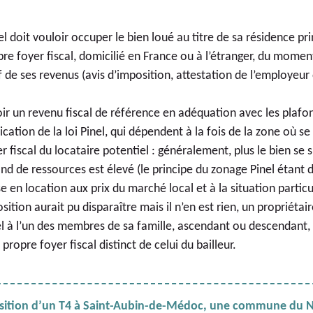
l doit vouloir occuper le bien loué au titre de sa résidence pri
opre foyer fiscal, domicilié en France ou à l’étranger, du momen
tif de ses revenus (avis d’imposition, attestation de l’employeur
oir un revenu fiscal de référence en adéquation avec les plafo
lication de la loi Pinel, qui dépendent à la fois de la zone où se 
 fiscal du locataire potentiel : généralement, plus le bien se
ond de ressources est élevé (le principe du zonage Pinel étant 
ise en location aux prix du marché local et à la situation particu
osition aurait pu disparaître mais il n’en est rien, un propriéta
el à l’un des membres de sa famille, ascendant ou descendant,
ropre foyer fiscal distinct de celui du bailleur.
quisition d’un T4 à Saint-Aubin-de-Médoc, une commune du 