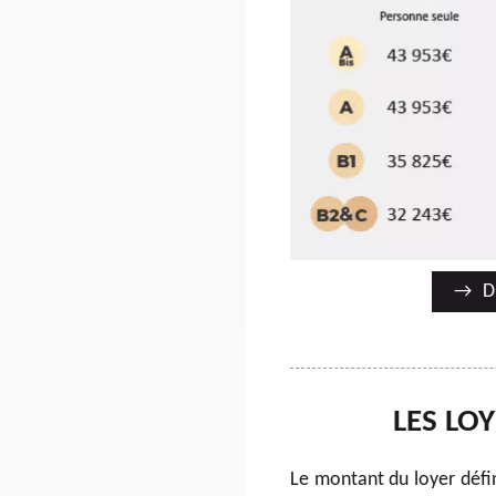
D
LES LO
Le montant du loyer défin