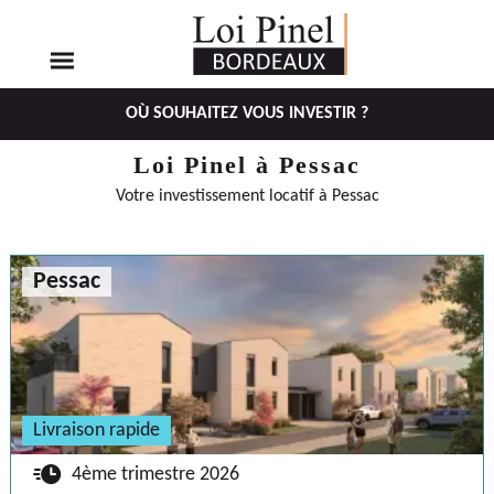
OÙ SOUHAITEZ VOUS INVESTIR ?
Aller
Aller
Loi Pinel à Pessac
au
au
Votre investissement locatif à Pessac
menu
contenu
principal
Pessac
Livraison rapide
🕐
4ème trimestre 2026