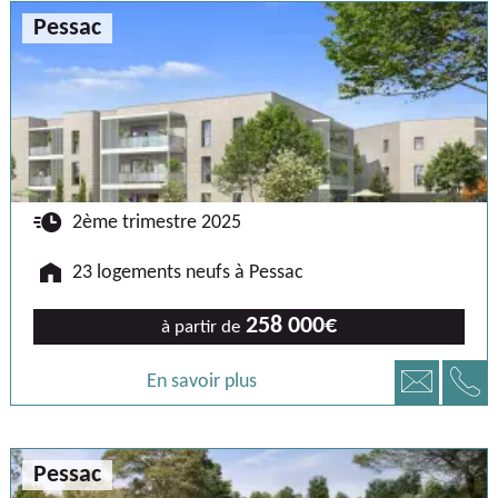
Pessac
🕐
2ème trimestre 2025
🏠
23 logements neufs à Pessac
258 000€
à partir de
📞
📧
En savoir plus
Pessac