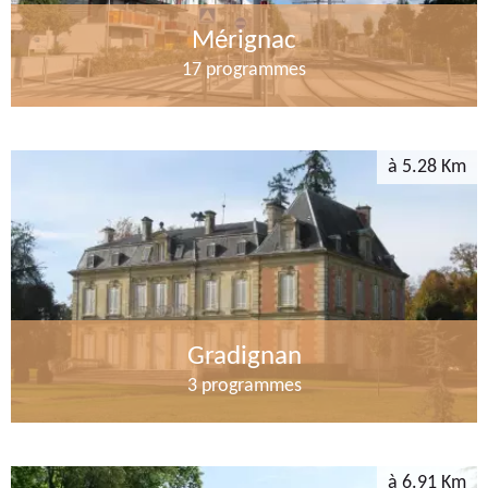
Mérignac
17 programmes
à 5.28 Km
Gradignan
3 programmes
à 6.91 Km