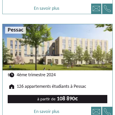
📞
📧
En savoir plus
Pessac
🕐
4ème trimestre 2024
🏠
126 appartements étudiants à Pessac
108 890€
à partir de
📞
📧
En savoir plus