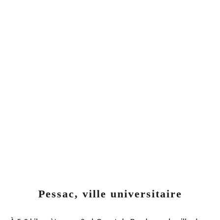
29
LOGEMENTS NEUFS
257 000€
APPARTEMENTS NEUFS 2 PIÈCES
LIVRAISON
2026
4
ÈME
TRIMESTE
Pessac, ville universitaire