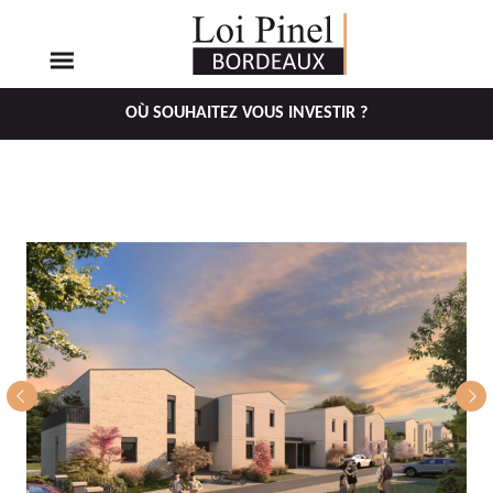
OÙ SOUHAITEZ VOUS INVESTIR ?
Aller
Aller
au
au
menu
contenu
principal