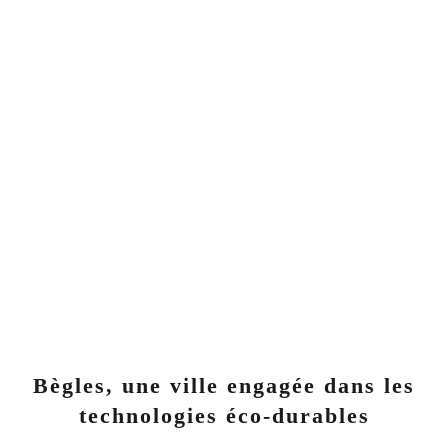
10
LOGEMENTS NEUFS
340 000€
APPARTEMENTS NEUFS 3 PIÈCES
LIVRAISON
2022
4
ÈME
TRIMESTE
Bègles, une ville engagée dans les
technologies éco-durables