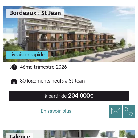
Bordeaux : St Jean
Livraison rapide
🕐
4ème trimestre 2026
🏠
80 logements neufs à St Jean
234 000€
à partir de
📞
📧
En savoir plus
Talence