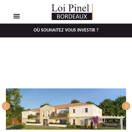
OÙ SOUHAITEZ VOUS INVESTIR ?
Aller
Aller
au
au
menu
contenu
principal