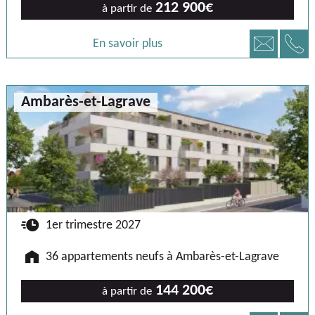
212 900€
à partir de
📞
📧
En savoir plus
Ambarès-et-Lagrave
🕐
1er trimestre 2027
🏠
36 appartements neufs à Ambarès-et-Lagrave
144 200€
à partir de