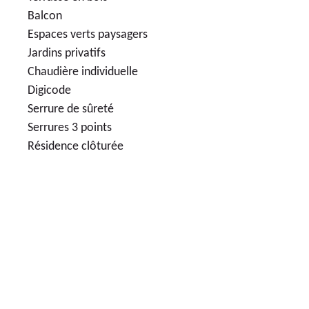
Balcon
Espaces verts paysagers
Jardins privatifs
Chaudière individuelle
Digicode
Serrure de sûreté
Serrures 3 points
Résidence clôturée
32
LOGEMENTS NEUFS
235 000€
APPARTEMENTS NEUFS 3 PIÈCES