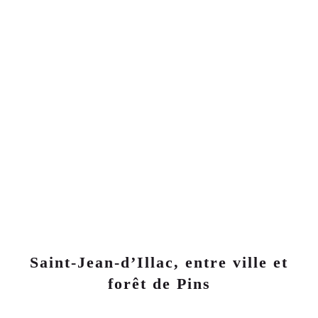
30
LOGEMENTS NEUFS
272 000€
APPARTEMENTS NEUFS 2 PIÈCES
LIVRAISON
2024
2
ÈME
TRIMESTE
Saint-Jean-d’Illac, entre ville et
forêt de Pins