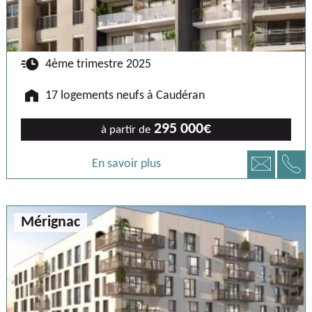
🕐
4ème trimestre 2025
🏠
17 logements neufs à Caudéran
295 000€
à partir de
📞
📧
En savoir plus
Mérignac