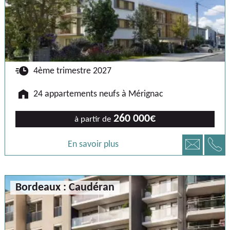
🕐
4ème trimestre 2027
🏠
24 appartements neufs à Mérignac
260 000€
à partir de
📞
📧
En savoir plus
Bordeaux : Caudéran