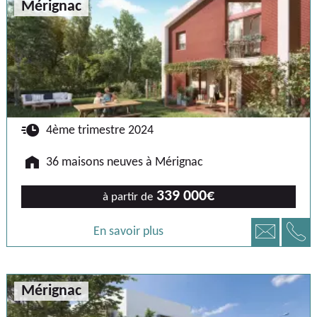
Mérignac
🕐
4ème trimestre 2024
🏠
36 maisons neuves à Mérignac
339 000€
à partir de
📞
📧
En savoir plus
Mérignac