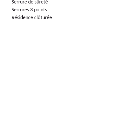
Serrure de sûreté
Serrures 3 points
Résidence clôturée
7
LOGEMENTS NEUFS
655 000€
MAISONS NEUVES 4 PIÈCES
LIVRAISON
2022
2
ÈME
TRIMESTE