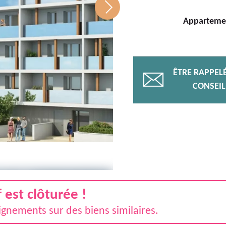
Appartement
ÊTRE RAPPEL
📧
CONSEIL
est clôturée !
gnements sur des biens similaires.