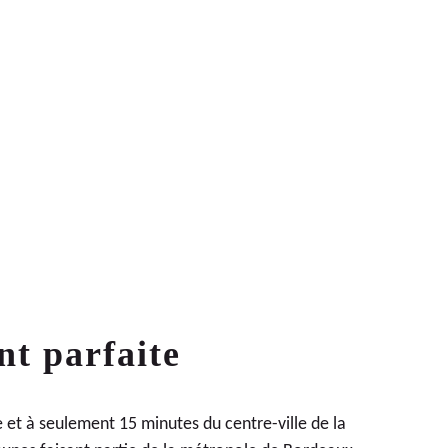
LIVRAISON
2021
1
ER
TRIMESTE
t parfaite
e
et à seulement 15 minutes du centre-ville de la