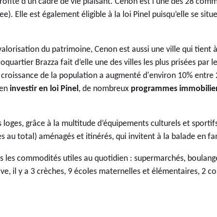
rofite d’un cadre de vie plaisant. Cenon est l’une des 28 com
e). Elle est également éligible à la
loi Pinel
puisqu’elle se situ
lorisation du patrimoine, Cenon est aussi une ville qui tient 
uartier Brazza fait d’elle une des villes les plus prisées par
 croissance de la population a augmenté d'environ 10% entre 
ien
investir en loi Pinel
, de nombreux
programmes immobilier
ges, grâce à la multitude d’équipements culturels et sportifs
 au total) aménagés et itinérés, qui invitent à la balade en fa
s les commodités utiles au quotidien : supermarchés, boulange
e, il y a 3 crèches, 9 écoles maternelles et élémentaires, 2 co