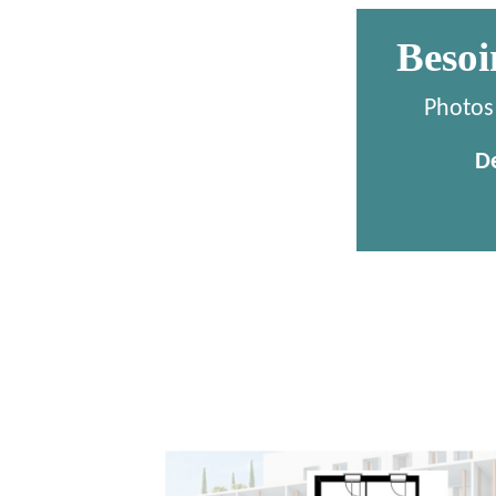
Besoi
Photos 
D