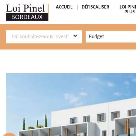
ACCUEIL
DÉFISCALISER
LOI PIN
PLUS
Aller
Aller
Budget
au
au
menu
contenu
principal