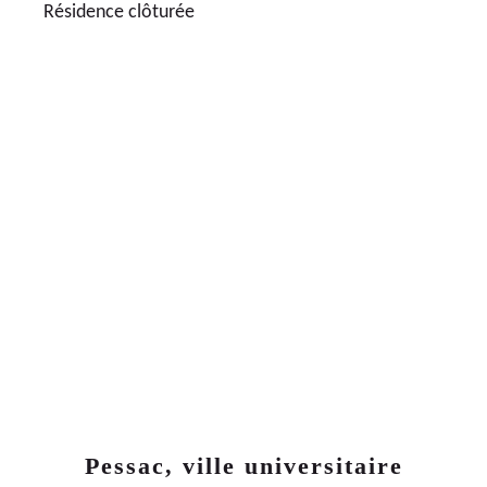
Résidence clôturée
20
LOGEMENTS NEUFS
385 000€
APPARTEMENTS NEUFS 4 PIÈCES
LIVRAISON
2021
2
ÈME
TRIMESTE
Pessac, ville universitaire