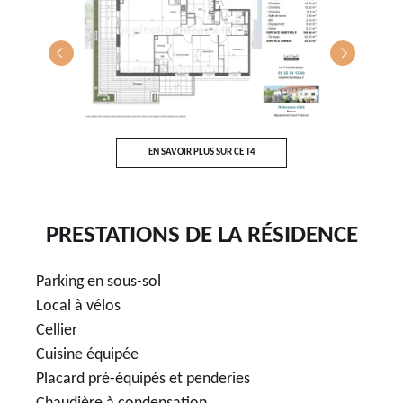
T4
EN SAVOIR PLUS SUR CE T4
E
PRESTATIONS DE LA RÉSIDENCE
Parking en sous-sol
Local à vélos
Cellier
Cuisine équipée
Placard pré-équipés et penderies