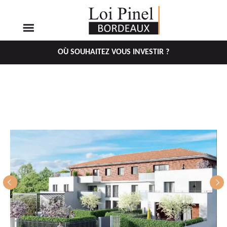
OÙ SOUHAITEZ VOUS INVESTIR ?
Aller
Aller
au
au
menu
contenu
principal