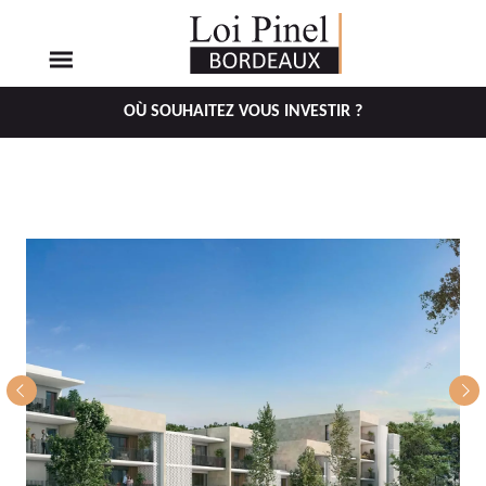
OÙ SOUHAITEZ VOUS INVESTIR ?
Aller
Aller
au
au
menu
contenu
principal