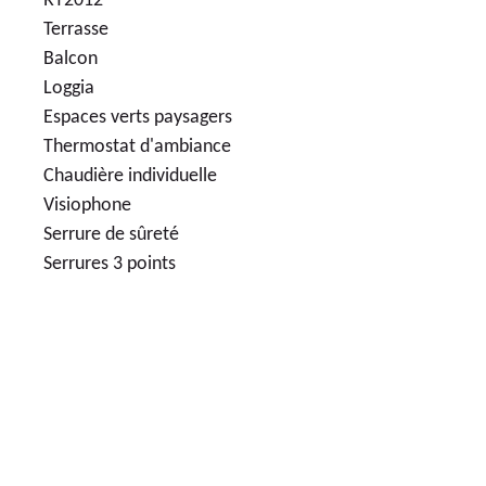
RT2012
Terrasse
Balcon
Loggia
Espaces verts paysagers
Thermostat d'ambiance
Chaudière individuelle
Visiophone
Serrure de sûreté
Serrures 3 points
80
LOGEMENTS NEUFS
705 000€
APPARTEMENTS NEUFS 5 PIÈCES