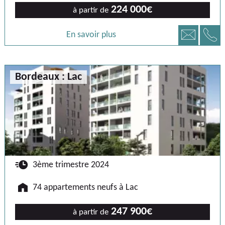
224 000€
à partir de
📞
📧
En savoir plus
Bordeaux : Lac
🕐
3ème trimestre 2024
🏠
74 appartements neufs à Lac
247 900€
à partir de