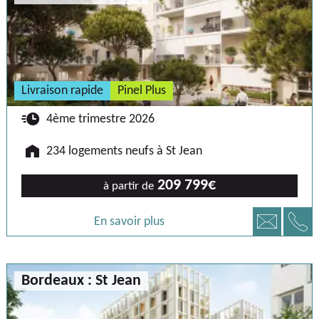
Livraison rapide
Pinel Plus
🕐
4ème trimestre 2026
🏠
234 logements neufs à St Jean
209 799€
à partir de
📞
📧
En savoir plus
Bordeaux : St Jean