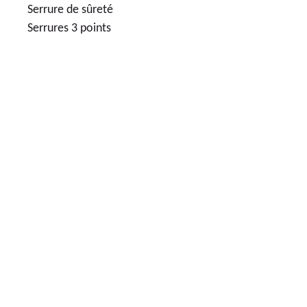
Serrure de sûreté
Serrures 3 points
56
LOGEMENTS NEUFS
285 436€
APPARTEMENTS NEUFS 2 PIÈCES
LIVRAISON
2025
2
ÈME
TRIMESTE