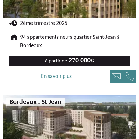
🕐
2ème trimestre 2025
🏠
94 appartements neufs quartier Saint-Jean à
Bordeaux
270 000€
à partir de
📞
📧
En savoir plus
Bordeaux : St Jean