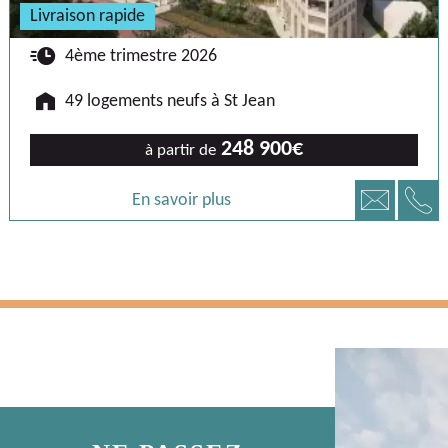
Livraison rapide
🕐
4ème trimestre 2026
🏠
49 logements neufs à St Jean
248 900€
à partir de
📞
📧
En savoir plus