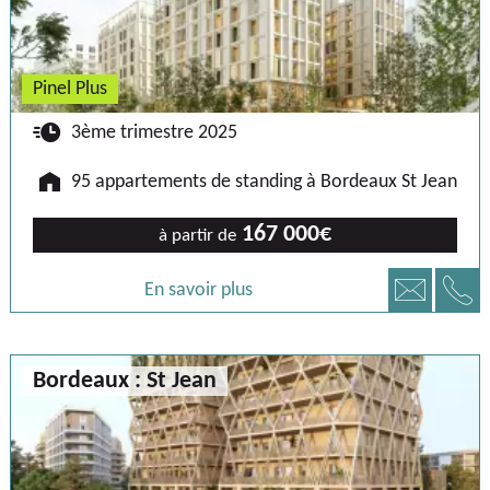
Pinel Plus
🕐
3ème trimestre 2025
🏠
95 appartements de standing à Bordeaux St Jean
167 000€
à partir de
📞
📧
En savoir plus
Bordeaux : St Jean