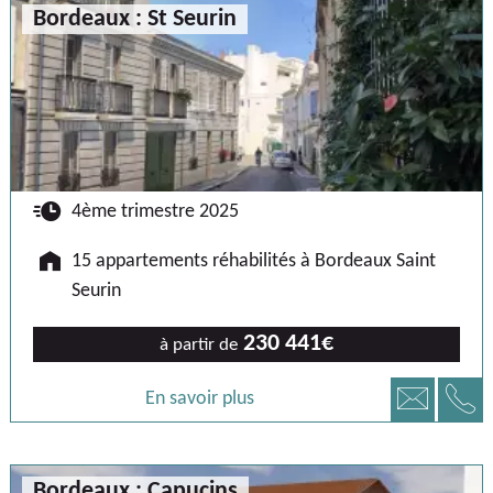
Bordeaux : St Seurin
🕐
4ème trimestre 2025
🏠
15 appartements réhabilités à Bordeaux Saint
Seurin
230 441€
à partir de
📞
📧
En savoir plus
Bordeaux : Capucins