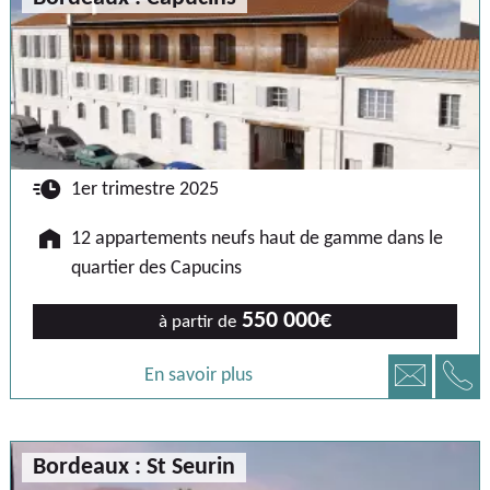
🕐
1er trimestre 2025
🏠
12 appartements neufs haut de gamme dans le
quartier des Capucins
550 000€
à partir de
📞
📧
En savoir plus
Bordeaux : St Seurin