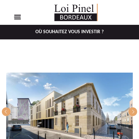
OÙ SOUHAITEZ VOUS INVESTIR ?
Aller
Aller
au
au
menu
contenu
principal