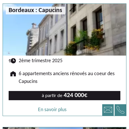
Bordeaux : Capucins
🕐
2ème trimestre 2025
🏠
6 appartements anciens rénovés au coeur des
Capucins
424 000€
à partir de
📞
📧
En savoir plus