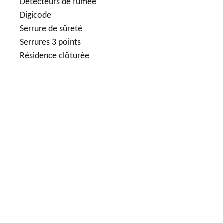
Détecteurs de fumée
Digicode
Serrure de sûreté
Serrures 3 points
Résidence clôturée
9
LOGEMENTS NEUFS
359 900€
APPARTEMENTS NEUFS 2 PIÈCES
LIVRAISON
2023
4
ÈME
TRIMESTE