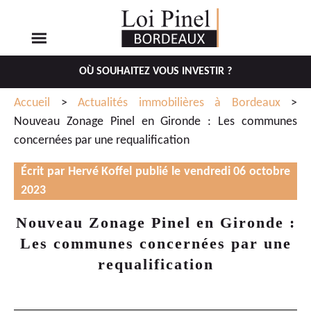
OÙ SOUHAITEZ VOUS INVESTIR ?
Aller
Aller
Accueil
>
Actualités immobilières à Bordeaux
>
au
au
Nouveau Zonage Pinel en Gironde : Les communes
menu
contenu
concernées par une requalification
principal
Écrit par Hervé Koffel publié le vendredi 06 octobre
2023
Nouveau Zonage Pinel en Gironde :
Les communes concernées par une
requalification