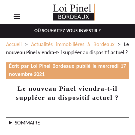
OÙ SOUHAITEZ VOUS INVESTIR ?
Aller
Aller
Accueil
>
Actualités immobilières à Bordeaux
> Le
au
au
nouveau Pinel viendra-t-il suppléer au dispositif actuel ?
menu
contenu
principal
Écrit par Loi Pinel Bordeaux publié le mercredi 17
novembre 2021
Le nouveau Pinel viendra-t-il
suppléer au dispositif actuel ?
SOMMAIRE