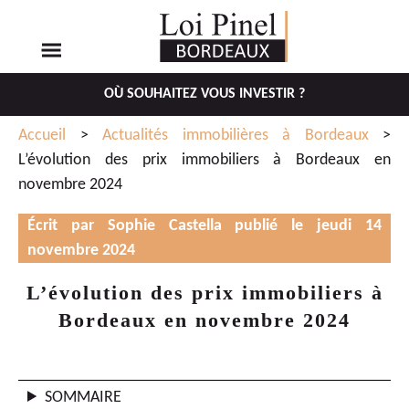
OÙ SOUHAITEZ VOUS INVESTIR ?
Aller
Aller
Accueil
>
Actualités immobilières à Bordeaux
>
au
au
L’évolution des prix immobiliers à Bordeaux en
menu
contenu
novembre 2024
principal
Écrit par Sophie Castella publié le jeudi 14
novembre 2024
L’évolution des prix immobiliers à
Bordeaux en novembre 2024
SOMMAIRE