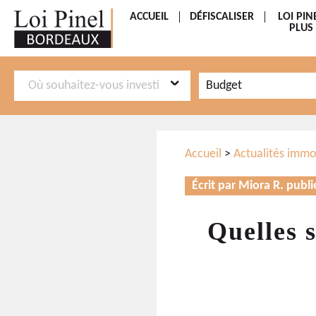
ACCUEIL
DÉFISCALISER
LOI PIN
PLUS
Aller
Aller
Budget
au
au
menu
contenu
principal
Accueil
>
Actualités immo
Écrit par Miora R. publi
Quelles s