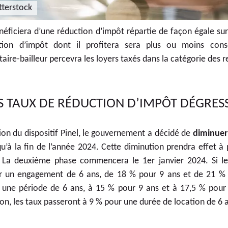
terstock
énéficiera d’une réduction d’impôt répartie de façon égale su
uction d’impôt dont il profitera sera plus ou moins con
aire-bailleur percevra les loyers taxés dans la catégorie des r
S TAUX DE RÉDUCTION D’IMPÔT DÉGRESS
tion du dispositif Pinel, le gouvernement a décidé de
diminuer
u’à la fin de l’année 2024. Cette diminution prendra effet à 
 La deuxième phase commencera le 1er janvier 2024. Si le
r un engagement de 6 ans, de 18 % pour 9 ans et de 21 % p
 une période de 6 ans, à 15 % pour 9 ans et à 17,5 % pour 
on, les taux passeront à 9 % pour une durée de location de 6 a