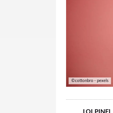
©cottonbro - pexels
LOI PINE