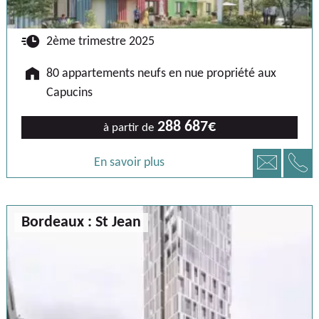
🕐
2ème trimestre 2025
🏠
80 appartements neufs en nue propriété aux
Capucins
288 687€
à partir de
📞
📧
En savoir plus
Bordeaux : St Jean