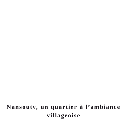
18
LOGEMENTS NEUFS
278 000€
APPARTEMENTS NEUFS 2 PIÈCES
LIVRAISON
2026
2
ÈME
TRIMESTE
Nansouty, un quartier à l’ambiance
villageoise