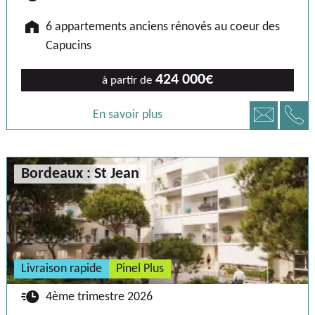
🏠
6 appartements anciens rénovés au coeur des
Capucins
424 000€
à partir de
📞
📧
En savoir plus
Bordeaux : St Jean
Livraison rapide
Pinel Plus
🕐
4ème trimestre 2026