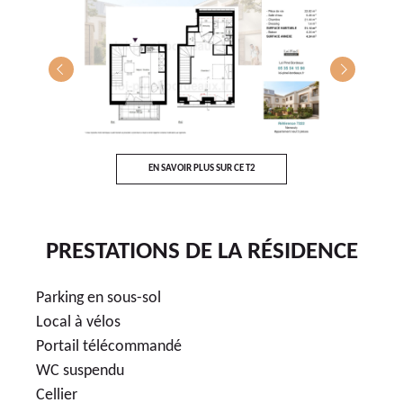
T4
E
EN SAVOIR PLUS SUR CE T2
PRESTATIONS DE LA RÉSIDENCE
Parking en sous-sol
Local à vélos
Portail télécommandé
WC suspendu
Cellier