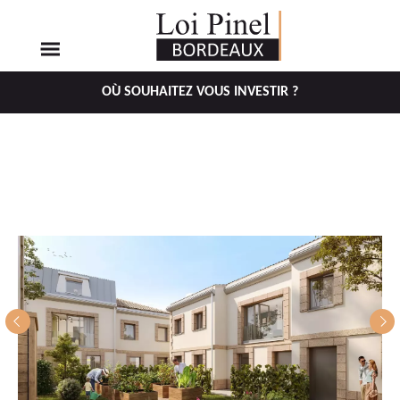
OÙ SOUHAITEZ VOUS INVESTIR ?
Aller
Aller
au
au
menu
contenu
principal