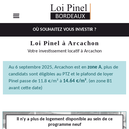
OÙ SOUHAITEZ VOUS INVESTIR ?
Aller
Aller
Loi Pinel à Arcachon
au
au
Votre investissement locatif à Arcachon
menu
contenu
principal
Au 6 septembre 2025, Arcachon est en
zone A
, plus de
candidats sont éligibles au PTZ et le plafond de loyer
Pinel passe de 11.8 €/m² à
14.64 €/m²
. (en zone B1
avant cette date)
Arcachon
Il n'y a plus de logement disponible au sein de ce
programme neuf