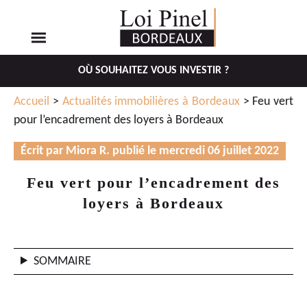
OÙ SOUHAITEZ VOUS INVESTIR ?
Aller
Aller
Accueil
>
Actualités immobilières à Bordeaux
> Feu vert
au
au
pour l’encadrement des loyers à Bordeaux
menu
contenu
principal
Écrit par Miora R. publié le mercredi 06 juillet 2022
Feu vert pour l’encadrement des
loyers à Bordeaux
SOMMAIRE