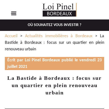
OÙ SOUHAITEZ VOUS INVESTIR ?
Aller
Aller
Accueil
>
Actualités immobilières à Bordeaux
> La
au
au
Bastide à Bordeaux : focus sur un quartier en plein
menu
contenu
renouveau urbain
principal
Écrit par Loi Pinel Bordeaux publié le vendredi 23
juillet 2021
La Bastide à Bordeaux : focus sur
un quartier en plein renouveau
urbain