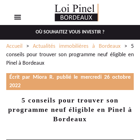
OÙ SOUHAITEZ VOUS INVESTIR ?
Aller
Aller
Accueil
>
Actualités immobilières à Bordeaux
> 5
au
au
conseils pour trouver son programme neuf éligible en
menu
contenu
Pinel à Bordeaux
principal
Écrit par Miora R. publié le mercredi 26 octobre
2022
5 conseils pour trouver son
programme neuf éligible en Pinel à
Bordeaux